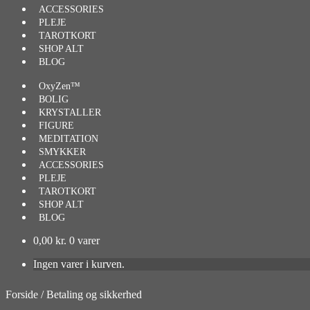
ACCESSORIES
PLEJE
TAROTKORT
SHOP ALT
BLOG
OxyZen™
BOLIG
KRYSTALLER
FIGURE
MEDITATION
SMYKKER
ACCESSORIES
PLEJE
TAROTKORT
SHOP ALT
BLOG
0,00
kr.
0 varer
Ingen varer i kurven.
Forside
/
Betaling og sikkerhed