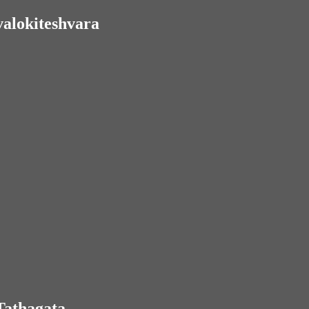
alokiteshvara
Tathagata