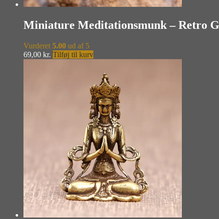
Miniature Meditationsmunk – Retro G
Vurderet
5.00
ud af 5
69,00
kr.
Tilføj til kurv