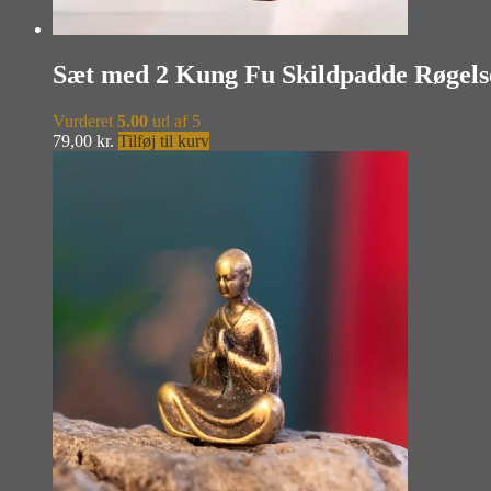
Sæt med 2 Kung Fu Skildpadde Røgel
Vurderet
5.00
ud af 5
79,00
kr.
Tilføj til kurv