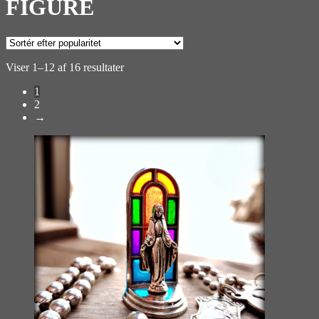
FIGURE
Sorteret
Viser 1–12 af 16 resultater
efter
1
popularitet
2
→