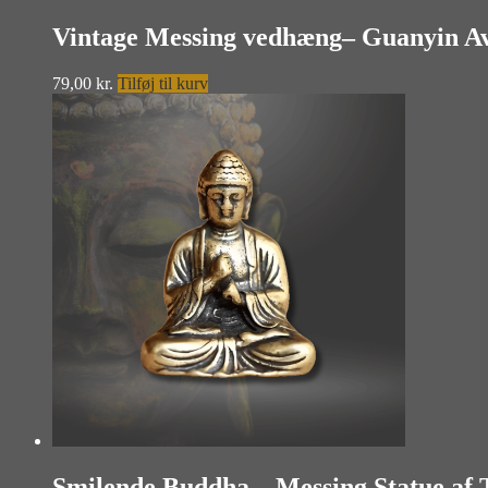
Vintage Messing vedhæng– Guanyin Av
79,00
kr.
Tilføj til kurv
Smilende Buddha – Messing Statue af 