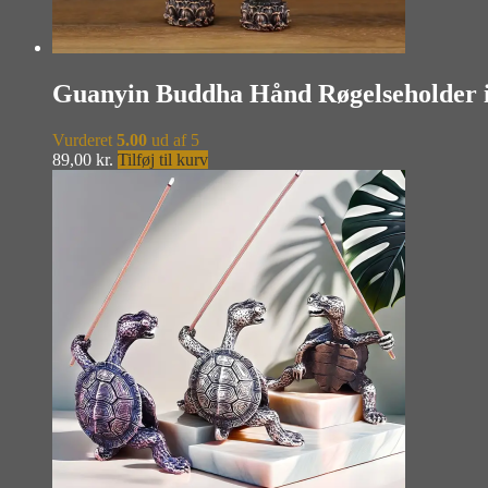
Guanyin Buddha Hånd Røgelseholder i
Vurderet
5.00
ud af 5
89,00
kr.
Tilføj til kurv