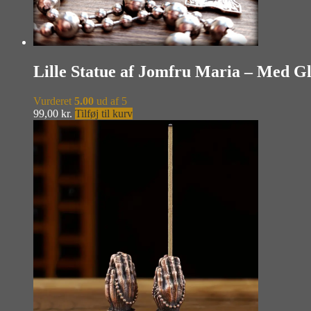
Lille Statue af Jomfru Maria – Med G
Vurderet
5.00
ud af 5
99,00
kr.
Tilføj til kurv