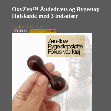
OxyZen™ Åndedræts og Rygestop
Halskæde med 3 indsatser
Vurderet
5.00
ud af 5
Dette
129,00
kr.
Vælg muligheder
vare
har
flere
varianter.
Mulighederne
kan
vælges
på
varesiden