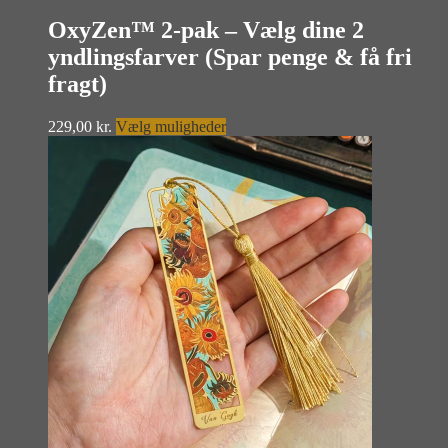
OxyZen™ 2-pak – Vælg dine 2
yndlingsfarver (Spar penge & få fri
fragt)
Dette
229,00
kr.
Vælg muligheder
vare
har
flere
varianter.
Mulighederne
kan
vælges
på
varesiden