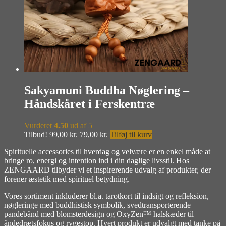
Sakyamuni Buddha Nøglering –
Håndskåret i Ferskentræ
Vurderet
4.50
ud af 5
Den
Den
Tilbud!
99,00
kr.
79,00
kr.
Tilføj til kurv
oprindelige
aktuelle
Spirituelle accessories til hverdag og velvære er en enkel måde at
pris
pris
bringe ro, energi og intention ind i din daglige livsstil. Hos
var:
er:
ZENGAARD tilbyder vi et inspirerende udvalg af produkter, der
99,00 kr..
79,00 kr..
forener æstetik med spirituel betydning.
Vores sortiment inkluderer bl.a. tarotkort til indsigt og refleksion,
nøgleringe med buddhistisk symbolik, svedtransporterende
pandebånd med blomsterdesign og OxyZen™ halskæder til
åndedrætsfokus og rygestop. Hvert produkt er udvalgt med tanke på