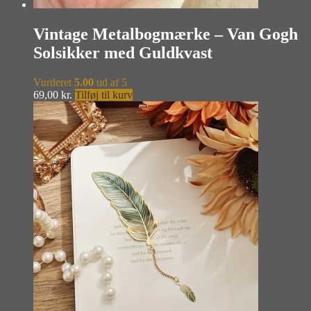
Vintage Metalbogmærke – Van Gogh
Solsikker med Guldkvast
Vurderet
5.00
ud af 5
69,00
kr.
Tilføj til kurv