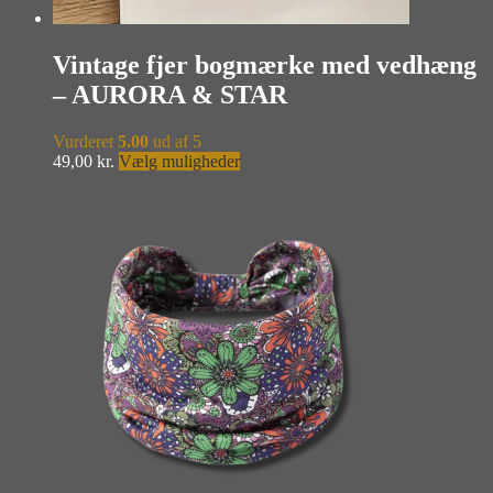
Vintage fjer bogmærke med vedhæng
– AURORA & STAR
Vurderet
5.00
ud af 5
Dette
49,00
kr.
Vælg muligheder
vare
har
flere
varianter.
Mulighederne
kan
vælges
på
varesiden