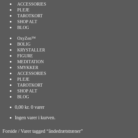
ACCESSORIES
PLEJE
TAROTKORT
SHOP ALT
BLOG
OxyZen™
BOLIG
KRYSTALLER
FIGURE
MEDITATION
SMYKKER
ACCESSORIES
PLEJE
TAROTKORT
SHOP ALT
BLOG
0,00
kr.
0 varer
Ingen varer i kurven.
Forside
/
Varer tagged “åndedrætstræner”