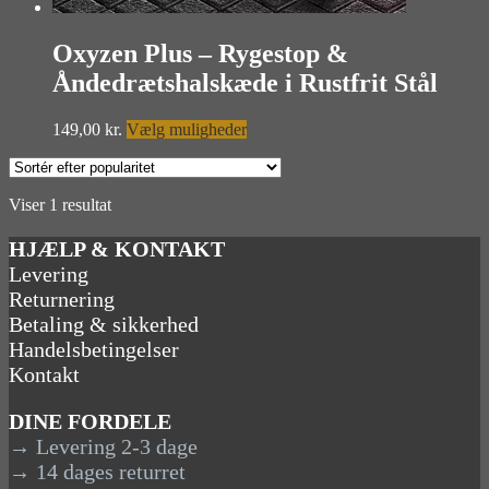
Oxyzen Plus – Rygestop &
Åndedrætshalskæde i Rustfrit Stål
Dette
149,00
kr.
Vælg muligheder
vare
har
flere
Viser 1 resultat
varianter.
Mulighederne
HJÆLP & KONTAKT
kan
vælges
Levering
på
Returnering
varesiden
Betaling & sikkerhed
Handelsbetingelser
Kontakt
DINE FORDELE
→ Levering 2-3 dage
→ 14 dages returret