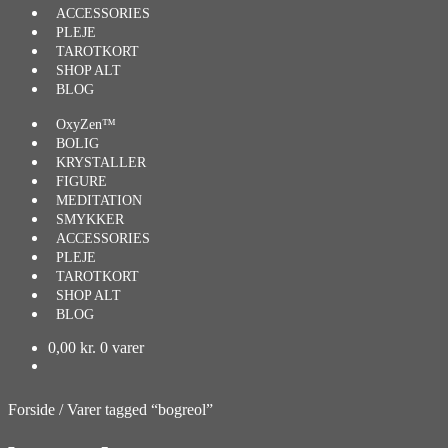
ACCESSORIES
PLEJE
TAROTKORT
SHOP ALT
BLOG
OxyZen™
BOLIG
KRYSTALLER
FIGURE
MEDITATION
SMYKKER
ACCESSORIES
PLEJE
TAROTKORT
SHOP ALT
BLOG
0,00
kr.
0 varer
Forside
/
Varer tagged “bogreol”