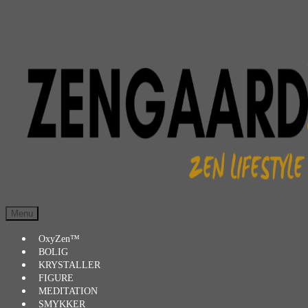
Spring
Spring
til
til
navigation
indhold
Menu
OxyZen™
BOLIG
KRYSTALLER
FIGURE
MEDITATION
SMYKKER