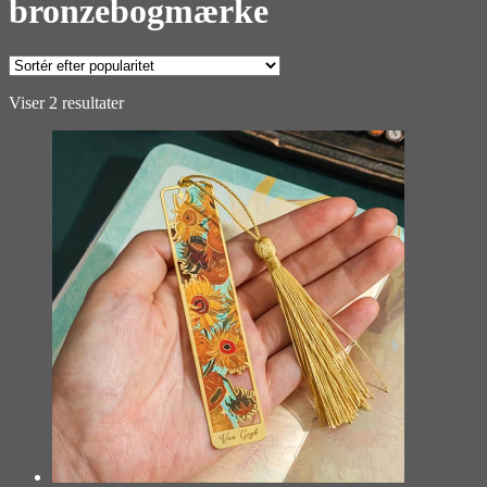
bronzebogmærke
Sorteret
Viser 2 resultater
efter
popularitet