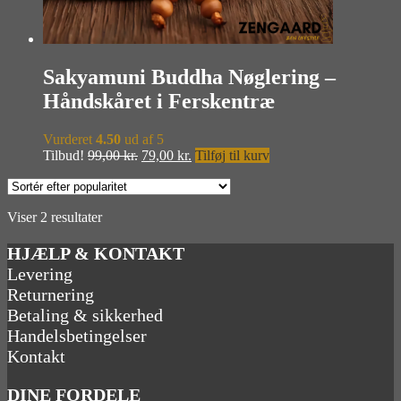
Sakyamuni Buddha Nøglering –
Håndskåret i Ferskentræ
Vurderet
4.50
ud af 5
Den
Den
Tilbud!
99,00
kr.
79,00
kr.
Tilføj til kurv
oprindelige
aktuelle
pris
pris
var:
er:
Sorteret
Viser 2 resultater
99,00 kr..
79,00 kr..
efter
popularitet
HJÆLP & KONTAKT
Levering
Returnering
Betaling & sikkerhed
Handelsbetingelser
Kontakt
DINE FORDELE