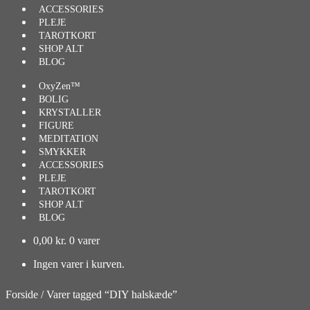
ACCESSORIES
PLEJE
TAROTKORT
SHOP ALT
BLOG
OxyZen™
BOLIG
KRYSTALLER
FIGURE
MEDITATION
SMYKKER
ACCESSORIES
PLEJE
TAROTKORT
SHOP ALT
BLOG
0,00
kr.
0 varer
Ingen varer i kurven.
Forside
/
Varer tagged “DIY halskæde”