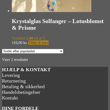
Krystalglas Solfanger – Lotusblomst
& Prisme
Vurderet
5.00
ud af 5
110,00
kr.
Tilføj til kurv
Sorteret
Viser 2 resultater
efter
popularitet
HJÆLP & KONTAKT
Levering
Returnering
Betaling & sikkerhed
Handelsbetingelser
Kontakt
DINE FORDELE