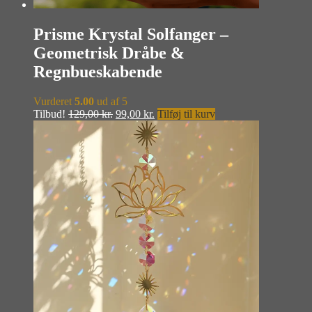
Prisme Krystal Solfanger –
Geometrisk Dråbe &
Regnbueskabende
Vurderet
5.00
ud af 5
Den
Den
Tilbud!
129,00
kr.
99,00
kr.
Tilføj til kurv
oprindelige
aktuelle
pris
pris
var:
er:
129,00 kr..
99,00 kr..