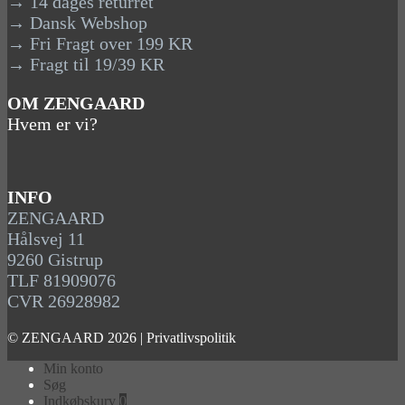
→ 14 dages returret
→ Dansk Webshop
→ Fri Fragt over 199 KR
→ Fragt til 19/39 KR
OM ZENGAARD
Hvem er vi?
INFO
ZENGAARD
Hålsvej 11
9260 Gistrup
TLF 81909076
CVR 26928982
© ZENGAARD 2026 |
Privatlivspolitik
Min konto
Søg
Indkøbskurv
0