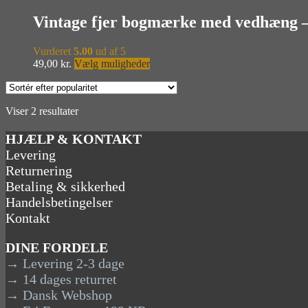
Vintage fjer bogmærke med vedhæn
Vurderet
5.00
ud af 5
Dette
49,00
kr.
Vælg muligheder
vare
har
flere
Sorteret
Viser 2 resultater
varianter.
efter
Mulighederne
popularitet
HJÆLP & KONTAKT
kan
vælges
Levering
på
Returnering
varesiden
Betaling & sikkerhed
Handelsbetingelser
Kontakt
DINE FORDELE
→ Levering 2-3 dage
→ 14 dages returret
→ Dansk Webshop