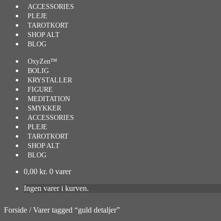
ACCESSORIES
PLEJE
TAROTKORT
SHOP ALT
BLOG
OxyZen™
BOLIG
KRYSTALLER
FIGURE
MEDITATION
SMYKKER
ACCESSORIES
PLEJE
TAROTKORT
SHOP ALT
BLOG
0,00
kr.
0 varer
Ingen varer i kurven.
Forside
/
Varer tagged “guld detaljer”