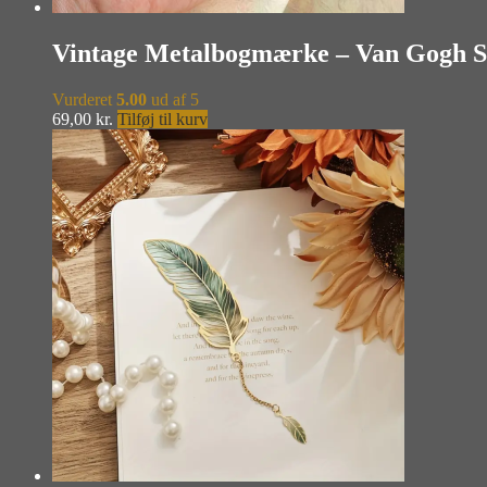
Vintage Metalbogmærke – Van Gogh S
Vurderet
5.00
ud af 5
69,00
kr.
Tilføj til kurv