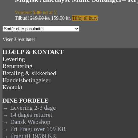
Vurderet
5.00
ud af 5
Den
Den
Tilbud!
219,00
kr.
159,00
kr.
Tilføj til kurv
oprindelige
aktuelle
pris
pris
var:
er:
Sorteret
Viser 3 resultater
219,00 kr..
159,00 kr..
efter
popularitet
HJÆLP & KONTAKT
Levering
Returnering
Betaling & sikkerhed
Handelsbetingelser
Kontakt
DINE FORDELE
→ Levering 2-3 dage
→ 14 dages returret
→ Dansk Webshop
→ Fri Fragt over 199 KR
→ Fragt til 19/39 KR