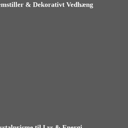
emstiller & Dekorativt Vedhæng
talprisme til Lys & Energi