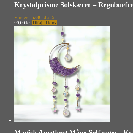
Krystalprisme Solskærer – Regnbuefr
Vurderet
5.00
ud af 5
99,00
kr.
Tilføj til kurv
Magisk Amethyst Måne Solfanger– Krys