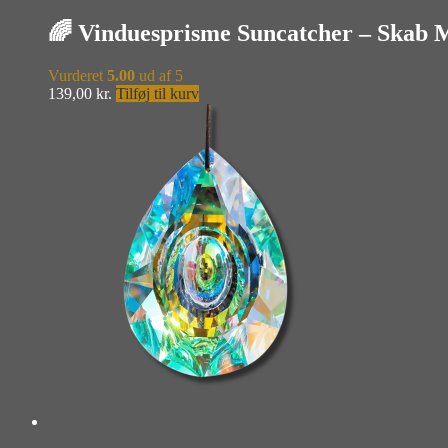
🌈 Vinduesprisme Suncatcher – Skab 
Vurderet
5.00
ud af 5
139,00
kr.
Tilføj til kurv