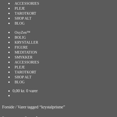
ACCESSORIES
PLEJE
TAROTKORT
SHOP ALT
BLOG
OxyZen™
BOLIG
KRYSTALLER
FIGURE
MEDITATION
SMYKKER
ACCESSORIES
PLEJE
TAROTKORT
SHOP ALT
BLOG
0,00
kr.
0 varer
Forside
/
Varer tagged “krystalprisme”