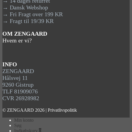
→ 14 dages returret
→ Dansk Webshop
→ Fri Fragt over 199 KR
→ Fragt til 19/39 KR
OM ZENGAARD
Hvem er vi?
INFO
ZENGAARD
Hålsvej 11
9260 Gistrup
TLF 81909076
CVR 26928982
© ZENGAARD 2026 |
Privatlivspolitik
Min konto
Søg
Indkøbskurv
0