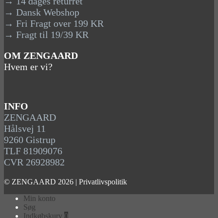
→ 14 dages returret
→ Dansk Webshop
→ Fri Fragt over 199 KR
→ Fragt til 19/39 KR
OM ZENGAARD
Hvem er vi?
INFO
ZENGAARD
Hålsvej 11
9260 Gistrup
TLF 81909076
CVR 26928982
© ZENGAARD 2026 |
Privatlivspolitik
Min konto
Søg
Indkøbskurv
0