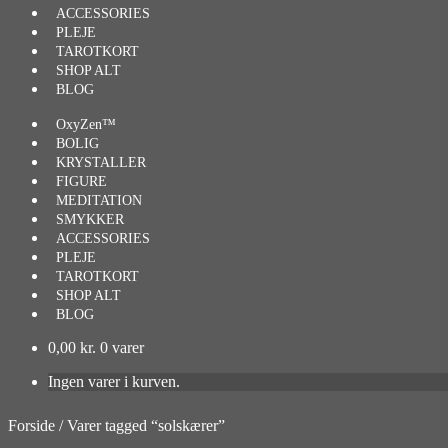
ACCESSORIES
PLEJE
TAROTKORT
SHOP ALT
BLOG
OxyZen™
BOLIG
KRYSTALLER
FIGURE
MEDITATION
SMYKKER
ACCESSORIES
PLEJE
TAROTKORT
SHOP ALT
BLOG
0,00
kr.
0 varer
Ingen varer i kurven.
Forside
/
Varer tagged “solskærer”