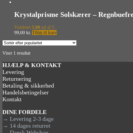
Krystalprisme Solskærer – Regnbuefr
Vurderet
5.00
ud af 5
99,00
kr.
Tilføj til kurv
Viser 1 resultat
HJÆLP & KONTAKT
Levering
Returnering
Betaling & sikkerhed
Handelsbetingelser
Kontakt
DINE FORDELE
→ Levering 2-3 dage
→ 14 dages returret
→ Dansk Webshop