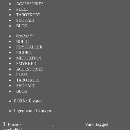
ACCESSORIES
PLEJE
TAROTKORT
SHOP ALT
BLOG
OxyZen™
BOLIG
KRYSTALLER
FIGURE
MEDITATION
SMYKKER
ACCESSORIES
PLEJE
TAROTKORT
SHOP ALT
BLOG
0,00
kr.
0 varer
Ingen varer i kurven.
Forside
Varer tagged
“træhylde”