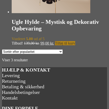
Ugle Hylde – Mystisk og Dekorativ
Opbevaring
Vurderet
5.00
ud af 5
Den
Den
Tilbud!
139,00
kr.
99,00
kr.
Tilføj til kurv
oprindelige
aktuelle
pris
pris
var:
er:
Sorteret
Viser 3 resultater
139,00 kr..
99,00 kr..
efter
popularitet
HJÆLP & KONTAKT
Levering
Returnering
Betaling & sikkerhed
Handelsbetingelser
Kontakt
DINE FORDELE