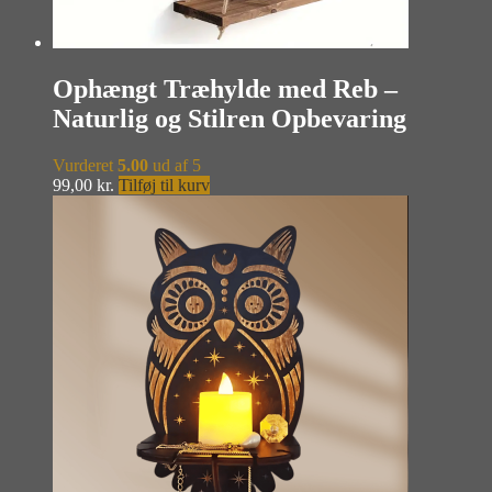
Ophængt Træhylde med Reb –
Naturlig og Stilren Opbevaring
Vurderet
5.00
ud af 5
99,00
kr.
Tilføj til kurv