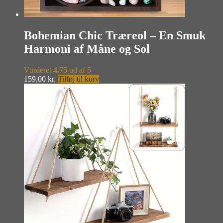
Bohemian Chic Træreol – En Smuk
Harmoni af Måne og Sol
Vurderet
4.75
ud af 5
159,00
kr.
Tilføj til kurv