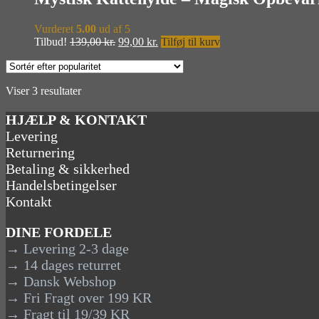
Vurderet
5.00
ud af 5
Den
Den
Tilbud!
139,00
kr.
99,00
kr.
Tilføj til kurv
oprindelige
aktuelle
pris
pris
var:
er:
Sorteret
Viser 3 resultater
139,00 kr..
99,00 kr..
efter
popularitet
HJÆLP & KONTAKT
Levering
Returnering
Betaling & sikkerhed
Handelsbetingelser
Kontakt
DINE FORDELE
→ Levering 2-3 dage
→ 14 dages returret
→ Dansk Webshop
→ Fri Fragt over 199 KR
→ Fragt til 19/39 KR