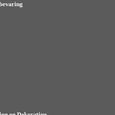
bevaring
ing og Dekoration