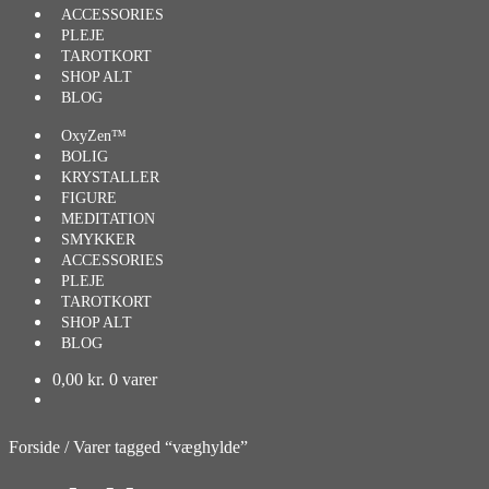
ACCESSORIES
PLEJE
TAROTKORT
SHOP ALT
BLOG
OxyZen™
BOLIG
KRYSTALLER
FIGURE
MEDITATION
SMYKKER
ACCESSORIES
PLEJE
TAROTKORT
SHOP ALT
BLOG
0,00
kr.
0 varer
Forside
/
Varer tagged “væghylde”