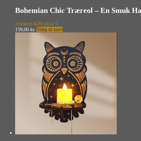
Bohemian Chic Træreol – En Smuk Ha
Vurderet
4.75
ud af 5
159,00
kr.
Tilføj til kurv