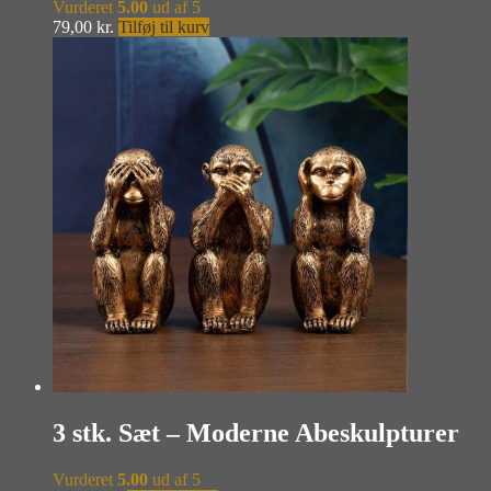
Vurderet
5.00
ud af 5
79,00
kr.
Tilføj til kurv
3 stk. Sæt – Moderne Abeskulpturer
Vurderet
5.00
ud af 5