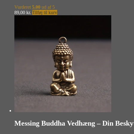
Vurderet
5.00
ud af 5
89,00
kr.
Tilføj til kurv
Messing Buddha Vedhæng – Din Besky