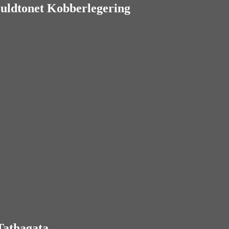
uldtonet Kobberlegering
Tathagata