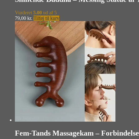
Vurderet
5.00
ud af 5
79,00
kr.
Tilføj til kurv
Fem-Tands Massagekam – Forbindelse 