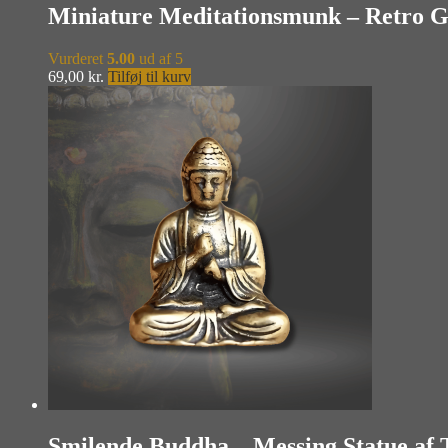
Miniature Meditationsmunk – Retro G
Vurderet
5.00
ud af 5
69,00
kr.
Tilføj til kurv
Smilende Buddha – Messing Statue af 