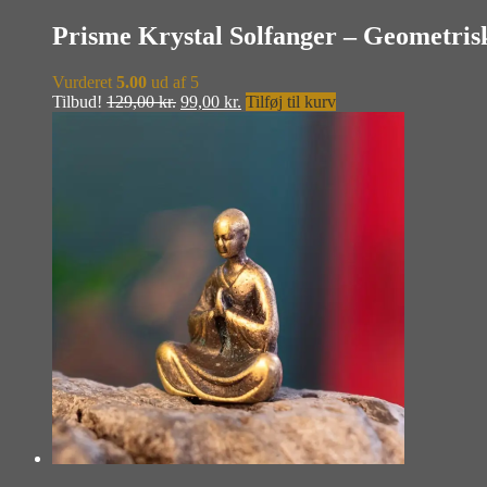
Prisme Krystal Solfanger – Geometri
Vurderet
5.00
ud af 5
Den
Den
Tilbud!
129,00
kr.
99,00
kr.
Tilføj til kurv
oprindelige
aktuelle
pris
pris
var:
er:
129,00 kr..
99,00 kr..