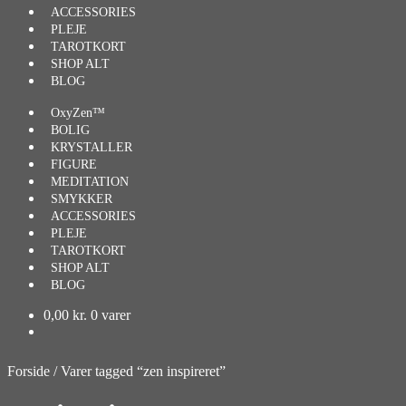
ACCESSORIES
PLEJE
TAROTKORT
SHOP ALT
BLOG
OxyZen™
BOLIG
KRYSTALLER
FIGURE
MEDITATION
SMYKKER
ACCESSORIES
PLEJE
TAROTKORT
SHOP ALT
BLOG
0,00
kr.
0 varer
Forside
/
Varer tagged “zen inspireret”