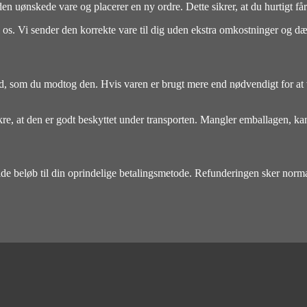
den uønskede vare og placerer en ny ordre. Dette sikrer, at du hurtigt får
til os. Vi sender den korrekte vare til dig uden ekstra omkostninger og 
and, som du modtog den. Hvis varen er brugt mere end nødvendigt for at v
sikre, at den er godt beskyttet under transporten. Mangler emballagen, k
ulde beløb til din oprindelige betalingsmetode. Refunderingen sker norma