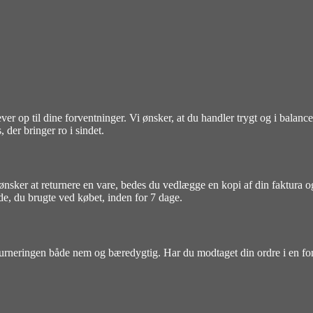
er op til dine forventninger. Vi ønsker, at du handler trygt og i balance
 der bringer ro i sindet.
nsker at returnere en vare, bedes du vedlægge en kopi af din faktura og 
ode, du brugte ved købet, inden for 7 dage.
eturneringen både nem og bæredygtig. Har du modtaget din ordre i en fo