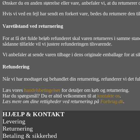
Ønsker du en anden størrelse eller vare, anbefaler vi, at du returnerer 
Hvis vi ved en fejl har sendt en forkert vare, bedes du returnere den 
Varetilstand ved returnering
For at få det fulde beløb refunderet skal varen returneres i samme st
sådanne tilfælde vil vi justere refunderingen tilsvarende.
Vi anbefaler at sende varen tilbage i dens originale emballage for at 
Refundering
Når vi har modtaget og behandlet din returnering, refunderer vi det f
Læs vores
handelsbetingelser
for detaljer om køb og returnering.
Har du spørgsmål? Du er altid velkommen til at
kontakte os
.
Læs mere om dine rettigheder ved returnering på
Forbrug.dk
.
HJÆLP & KONTAKT
Levering
Returnering
Betaling & sikkerhed