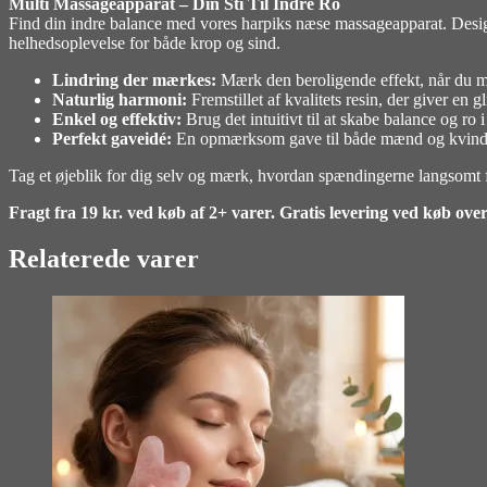
Multi Massageapparat – Din Sti Til Indre Ro
Find din indre balance med vores harpiks næse massageapparat. Designe
helhedsoplevelse for både krop og sind.
Lindring der mærkes:
Mærk den beroligende effekt, når du ma
Naturlig harmoni:
Fremstillet af kvalitets resin, der giver en
Enkel og effektiv:
Brug det intuitivt til at skabe balance og ro i
Perfekt gaveidé:
En opmærksom gave til både mænd og kvinder,
Tag et øjeblik for dig selv og mærk, hvordan spændingerne langsomt f
Fragt fra 19 kr. ved køb af 2+ varer. Gratis levering ved køb over
Relaterede varer