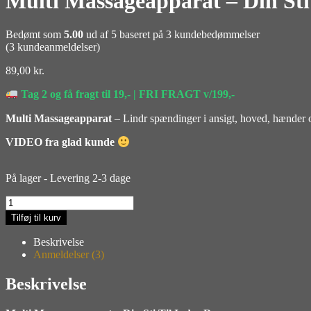
Multi Massageapparat – Din Sti
Bedømt som
5.00
ud af 5 baseret på
3
kundebedømmelser
(
3
kundeanmeldelser)
89,00
kr.
Tag 2 og få fragt til 19,- | FRI FRAGT v/199,-
Multi Massageapparat
– Lindr spændinger i ansigt, hoved, hænder o
VIDEO fra glad kunde
På lager - Levering 2-3 dage
Multi
Massageapparat
Tilføj til kurv
–
Din
Beskrivelse
Sti
Anmeldelser (3)
Til
Indre
Beskrivelse
Ro
antal