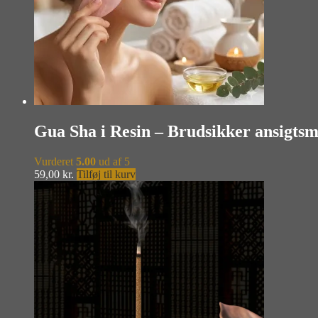
Gua Sha i Resin – Brudsikker ansigts
Vurderet
5.00
ud af 5
59,00
kr.
Tilføj til kurv