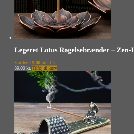
Legeret Lotus Røgelsebrænder – Zen-I
Vurderet
5.00
ud af 5
89,00
kr.
Tilføj til kurv