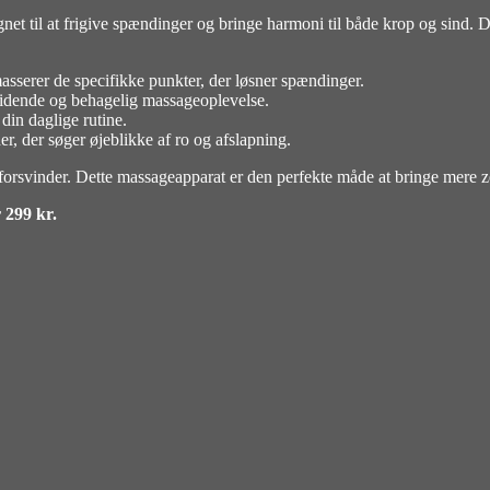
t til at frigive spændinger og bringe harmoni til både krop og sind. De
sserer de specifikke punkter, der løsner spændinger.
 glidende og behagelig massageoplevelse.
 din daglige rutine.
 der søger øjeblikke af ro og afslapning.
orsvinder. Dette massageapparat er den perfekte måde at bringe mere z
 299 kr.