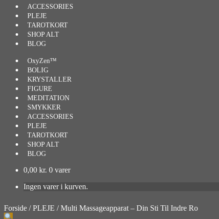
ACCESSORIES
PLEJE
TAROTKORT
SHOP ALT
BLOG
OxyZen™
BOLIG
KRYSTALLER
FIGURE
MEDITATION
SMYKKER
ACCESSORIES
PLEJE
TAROTKORT
SHOP ALT
BLOG
0,00
kr.
0 varer
Ingen varer i kurven.
Forside
/
PLEJE
/
Multi Massageapparat – Din Sti Til Indre Ro