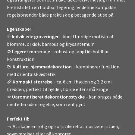
Fremstillet i en holdbar legering, er denne kompakte
røgelsbrænder både praktisk og betagende at se på.
Egenskaber:
✨
Indviklede graveringer
– kunstfærdige motiver af
blomme, orkidé, bambus og krysantemum
⚙️
Legeret materiale
– robust og langtidsholdbar
konstruktion
🌸
Kulturel hjemmedekoration
– kombinerer funktion
med orientalsk æstetik
📏
Kompakt størrelse
– ca. 6 cm i højden og 3,2 cm i
bredden, perfekt til hylder, borde eller små kroge
⚜️
Uaromatiseret dekorationsstykke
– kan bruges både
med eller uden røgelse, som rent pynt
Perfekt til:
→ At skabe en rolig og sofistikeret atmosfære i stuen,
soveværelset eller på kontoret