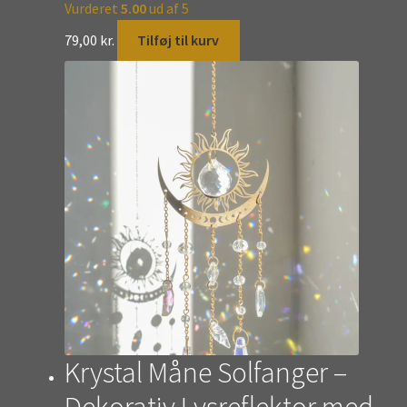
Vurderet
5.00
ud af 5
79,00
kr.
Tilføj til kurv
Krystal Måne Solfanger –
Dekorativ Lysreflektor med