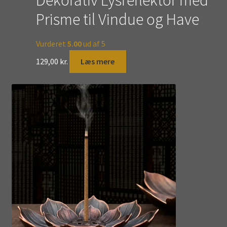
Prisme til Vindue og Have
Vurderet
5.00
ud af 5
129,00
kr.
Læs mere