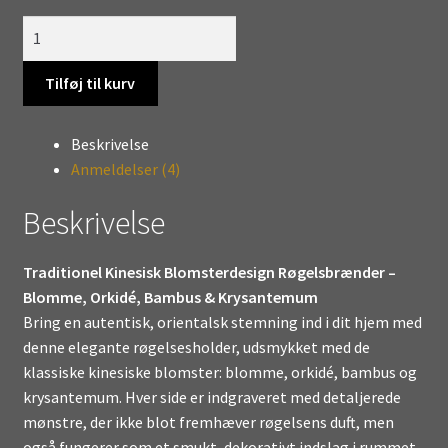
Traditionel
Kinesisk
Blomsterdesign
Tilføj til kurv
Røgelsbrænder
–
Beskrivelse
Blomme,
Anmeldelser (4)
Orkidé,
Bambus
Beskrivelse
&
Krysantemum
Traditionel Kinesisk Blomsterdesign Røgelsbrænder –
antal
Blomme, Orkidé, Bambus & Krysantemum
Bring en autentisk, orientalsk stemning ind i dit hjem med
denne elegante røgelsesholder, udsmykket med de
klassiske kinesiske blomster: blomme, orkidé, bambus og
krysantemum. Hver side er indgraveret med detaljerede
mønstre, der ikke blot fremhæver røgelsens duft, men
også fungerer som et smukt, dekorativt indslag i rummet.