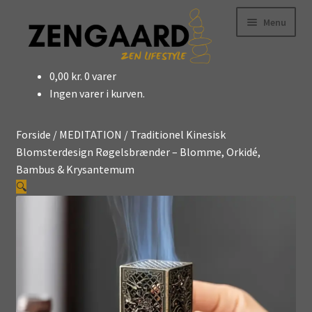
Spring
Spring
Menu
til
til
navigation
indhold
0,00
kr.
0 varer
OxyZen™
Ingen varer i kurven.
BOLIG
KRYSTALLER
FIGURE
Forside
/
MEDITATION
/
Traditionel Kinesisk
MEDITATION
Blomsterdesign Røgelsbrænder – Blomme, Orkidé,
SMYKKER
Bambus & Krysantemum
ACCESSORIES
🔍
PLEJE
TAROTKORT
SHOP ALT
BLOG